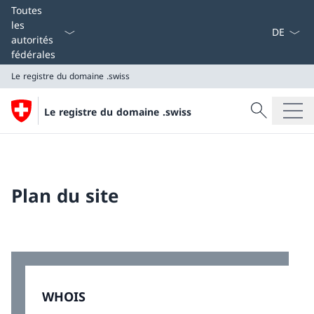
La langue
Toutes
les
autorités
fédérales
Le registre du domaine .swiss
Recherche
Le registre du domaine .swiss
Recherche
Le registre du domaine .swiss
Plan du site
WHOIS