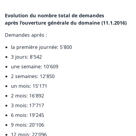
Evolution du nombre total de demandes
après l’ouverture générale du domaine (11.1.2016)
Demandes après :
la première journée: 5'800
3 jours: 8'542
une semaine: 10'609
2 semaines: 12'850
un mois: 15'171
2 mois: 16'892
3 mois: 17'717
6 mois: 19'245
9 mois: 20'106
12 mois: 22'096