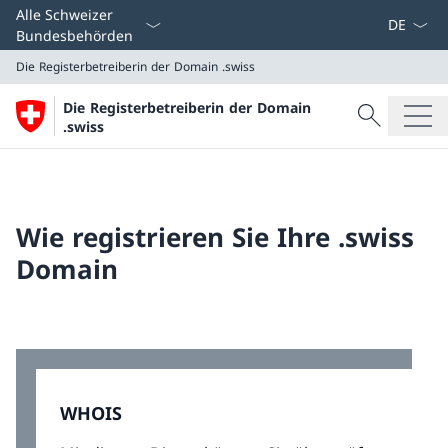
Sprach D
Alle Schweizer
Bundesbehörden
Die Registerbetreiberin der Domain
.swiss
Suche
Die Registerbetreiberin der Domain
Suche
.swiss
Die Registerbetreiberin der Domain
.swiss
Wie registrieren Sie Ihre .swiss
Domain
WHOIS