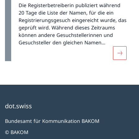
Die Registerbetreiberin publiziert während
20 Tage die Liste der Namen, für die ein
Registrierungsgesuch eingereicht wurde, das
geprüft wird. Während dieses Zeitraums
können andere Gesuchstellerinnen und
Gesuchsteller den gleichen Namen
beantragen. Zudem können der
Mehr über
Registerbetreiberin alle Probleme bezüglich
des eingereichten Registrierungsgesuchs
gemeldet werden.
dot.swiss
Bundesamt für Kommunikation BAKOM
© BAKOM