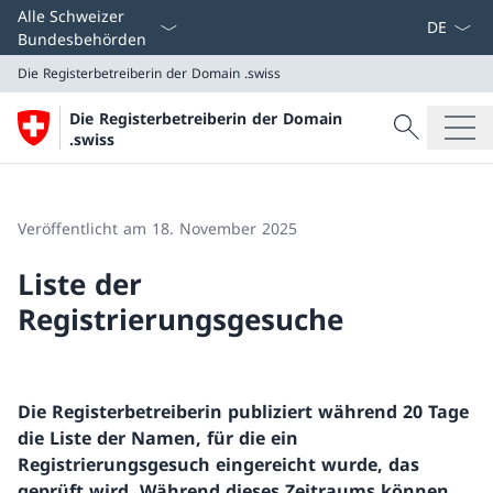
Sprach D
Alle Schweizer
Bundesbehörden
Die Registerbetreiberin der Domain
.swiss
Suche
Die Registerbetreiberin der Domain
Suche
.swiss
Die Registerbetreiberin der Domain
.swiss
Veröffentlicht am 18. November 2025
Liste der
Registrierungsgesuche
Die Registerbetreiberin publiziert während 20 Tage
die Liste der Namen, für die ein
Registrierungsgesuch eingereicht wurde, das
geprüft wird. Während dieses Zeitraums können