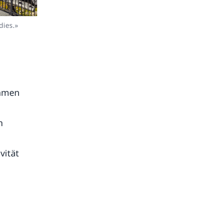
dies.»
ehmen
n
vität