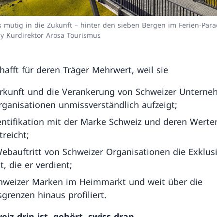
ss mutig in die Zukunft – hinter den sieben Bergen im Ferien-Para
ny Kurdirektor Arosa Tourismus
chafft für deren Träger Mehrwert, weil sie
erkunft und die Verankerung von Schweizer Untern
ganisationen unmissverständlich aufzeigt;
entifikation mit der Marke Schweiz und deren Werte
treicht;
bauftritt von Schweizer Organisationen die Exklusi
t, die er verdient;
hweizer Marken im Heimmarkt und weit über die
grenzen hinaus profiliert.
iz drin ist, gehört .swiss dran.