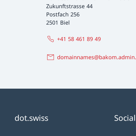
Zukunftstrasse 44
Postfach 256
2501 Biel
+41 58 461 89 49
domainnames@bakom.admin.
dot.swiss
Socia