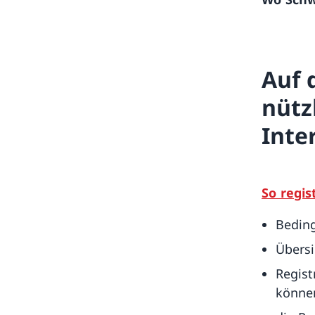
Auf 
nütz
Inte
So regis
Beding
Übersi
Regist
könne