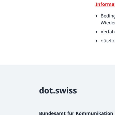
Informat
Beding
Wieder
Verfah
nützli
dot.swiss
Bundesamt für Kommunikatio