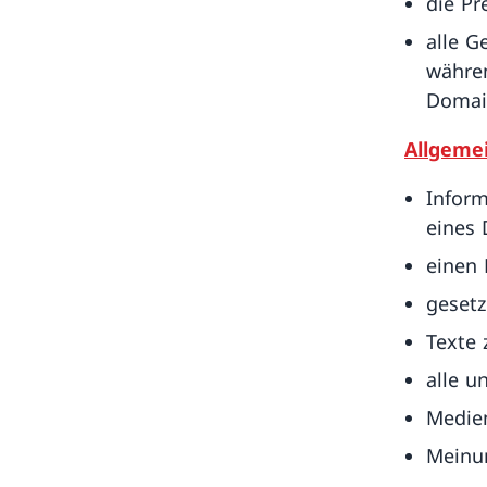
die Pr
alle G
währen
Domain
Allgeme
Inform
eines
einen 
gesetz
Texte 
alle u
Medien
Meinun