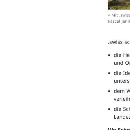
« Mit .swi
Pascal Jen
.swiss s
die H
und Or
die Id
unters
dem We
verleih
die Sc
Landes
Wo Schwe