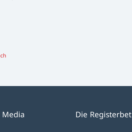
ch
l Media
Die Registerbet