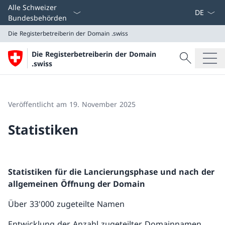
Sprach D
Alle Schweizer
Bundesbehörden
Die Registerbetreiberin der Domain
.swiss
Suche
Die Registerbetreiberin der Domain
Suche
.swiss
Die Registerbetreiberin der Domain
.swiss
Veröffentlicht am 19. November 2025
Statistiken
Statistiken für die Lancierungsphase und nach der
allgemeinen Öffnung der Domain
Über 33'000 zugeteilte Namen
Entwicklung der Anzahl zugeteilter Domainnamen