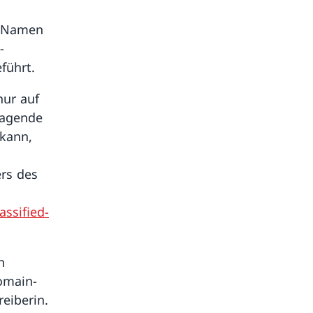
n-Namen
-
führt.
nur auf
ragende
 kann,
rs des
n
ssified-
n
omain-
eiberin.