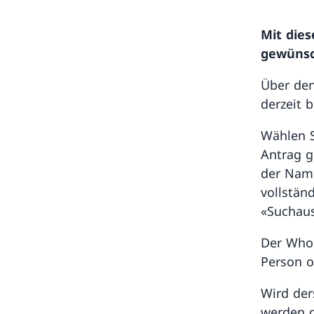
Mit die
gewünsc
Über den
derzeit 
Wählen S
Antrag g
der Name
vollstän
«Suchaus
Der Whoi
Person o
Wird de
werden d