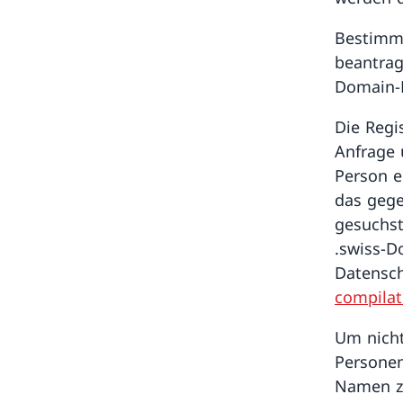
Bestimmt
beantrag
Domain-N
Die Regi
Anfrage 
Person e
das gege
gesuchst
.swiss-
Datensch
compilat
Um nicht
Personen
Namen zu