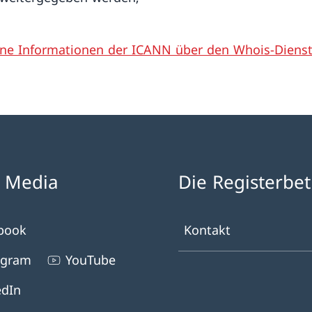
ne Informationen der ICANN über den Whois-Diens
l Media
Die Registerbet
book
Kontakt
agram
YouTube
edIn