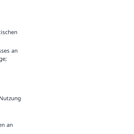
tischen
sses an
ge;
 Nutzung
en an