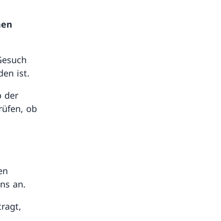
nen
Gesuch
en ist.
b der
rüfen, ob
en
ns an.
ragt,