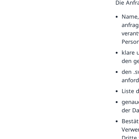
Die Anfr
Name,
anfrag
verant
Perso
klare 
den ge
den .s
anford
Liste 
genau
der Da
Bestät
Verwe
Dritte