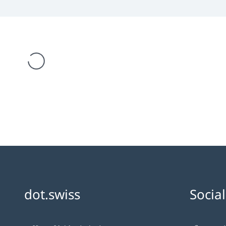
est en cours de chargement
dot.swiss
Socia