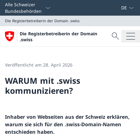
Sprach D
Alle Schweizer
Bundesbehörden
Die Registerbetreiberin der Domain
.swiss
Suche
Die Registerbetreiberin der Domain
Suche
.swiss
Die Registerbetreiberin der Domain
.swiss
Veröffentlicht am 28. April 2026
WARUM mit .swiss
kommunizieren?
Inhaber von Webseiten aus der Schweiz erklären,
warum sie sich für den .swiss-Domain-Namen
entschieden haben.