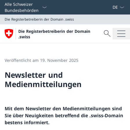
Sprach D
Alle Schweizer
Bundesbehörden
Die Registerbetreiberin der Domain
.swiss
Suche
Die Registerbetreiberin der Domain
Suche
.swiss
Die Registerbetreiberin der Domain
.swiss
Veröffentlicht am 19. November 2025
Newsletter und
Medienmitteilungen
Mit dem Newsletter den Medienmitteilungen sind
Sie über Neuigkeiten betreffend die .swiss-Domain
bestens informiert.