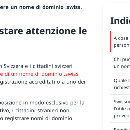
nere un nome di dominio .swiss.
Indi
stare attenzione le
A cosa 
persone
Chi può
Svizzera e i cittadini svizzeri
un nom
one di un nome di dominio .swiss
Quale 
egistrazione accreditati o a uno dei
richies
Swissne
posizione in modo esclusivo per la
l'utiliz
vo, i cittadini stranieri non
proven
no registrare nomi di dominio
Requisi