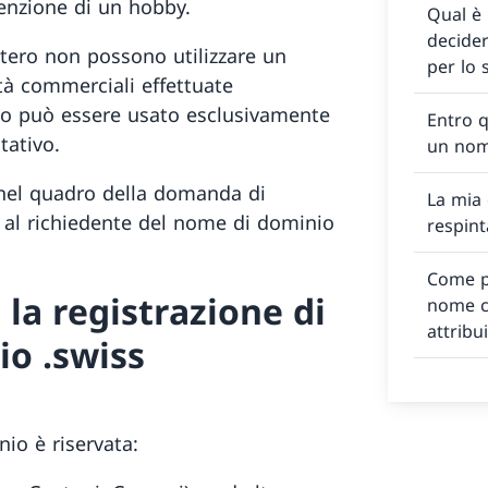
enzione di un hobby.
Qual è 
decide
’estero non possono utilizzare un
per lo
tà commerciali effettuate
nio può essere usato esclusivamente
Entro 
tativo.
un nom
i nel quadro della domanda di
La mia
 al richiedente del nome di dominio
respint
Come po
 la registrazione di
nome c
attribu
o .swiss
io è riservata: