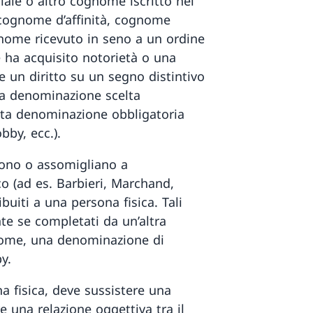
iale o altro cognome iscritto nel
, cognome d’affinità, cognome
 nome ricevuto in seno a un ordine
e ha acquisito notorietà o una
 un diritto su un segno distintivo
na denominazione scelta
ta denominazione obbligatoria
bby, ecc.).
dono o assomigliano a
o (ad es. Barbieri, Marchand,
uiti a una persona fisica. Tali
e se completati da un’altra
ome, una denominazione di
y.
a fisica, deve sussistere una
e una relazione oggettiva tra il