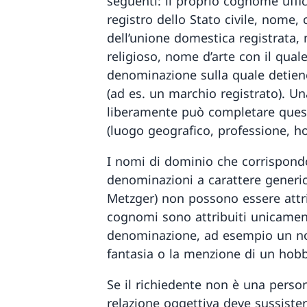
seguenti: il proprio cognome uffic
registro dello Stato civile, nome
dell’unione domestica registrata,
religioso, nome d’arte con il qual
denominazione sulla quale detiene
(ad es. un marchio registrato). U
liberamente può completare ques
(luogo geografico, professione, ho
I nomi di dominio che corrispon
denominazioni a carattere generic
Metzger) non possono essere attrib
cognomi sono attribuiti unicament
denominazione, ad esempio un n
fantasia o la menzione di un hobb
Se il richiedente non è una person
relazione oggettiva deve sussister