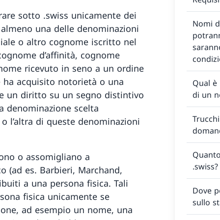
rare sotto .swiss unicamente dei
Nomi d
 almeno una delle denominazioni
potrann
iale o altro cognome iscritto nel
sarann
, cognome d’affinità, cognome
condizi
 nome ricevuto in seno a un ordine
e ha acquisito notorietà o una
Qual è 
 un diritto su un segno distintivo
di un 
na denominazione scelta
Trucchi
o l’altra di queste denominazioni
doman
Quanto
dono o assomigliano a
.swiss?
o (ad es. Barbieri, Marchand,
uiti a una persona fisica. Tali
Dove p
rsona fisica unicamente se
sullo s
zione, ad esempio un nome, una