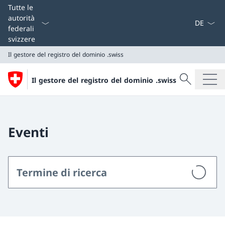
Dal menu a
Tutte le
autorità
federali
svizzere
Il gestore del registro del dominio .swiss
Cercare
Il gestore del registro del dominio .swiss
Ricerca
Il gestore del registro del dominio .swiss
Eventi