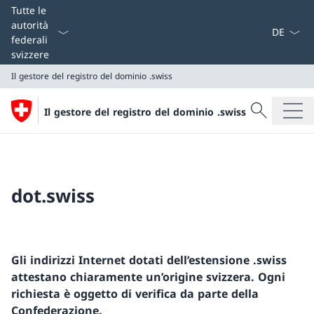
Dal menu a
Tutte le
autorità
federali
svizzere
Il gestore del registro del dominio .swiss
Cercare
Il gestore del registro del dominio .swiss
Ricerca
Il gestore del registro del dominio .swiss
dot.swiss
Gli indirizzi Internet dotati dell’estensione .swiss
attestano chiaramente un’origine svizzera. Ogni
richiesta è oggetto di verifica da parte della
Confederazione.