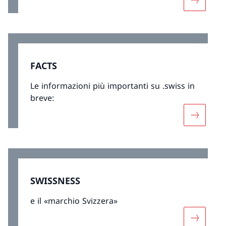
Maggiori
FACTS
Le informazioni più importanti su .swiss in
breve:
Maggiori 
SWISSNESS
e il «marchio Svizzera»
Maggiori