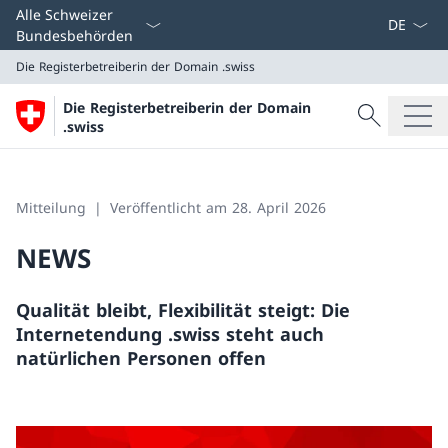
Sprach D
Alle Schweizer
Bundesbehörden
Die Registerbetreiberin der Domain
.swiss
Suche
Die Registerbetreiberin der Domain
Suche
.swiss
Die Registerbetreiberin der Domain
.swiss
Mitteilung
Veröffentlicht am 28. April 2026
NEWS
Qualität bleibt, Flexibilität steigt: Die
Internetendung .swiss steht auch
natürlichen Personen offen